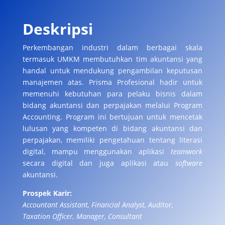
Deskripsi
Perkembangan industri dalam berbagai skala
termasuk UMKM membutuhkan tim akuntansi yang
handal untuk mendukung pengambilan keputusan
manajemen atas. Prisma Profesional hadir untuk
memenuhi kebutuhan para pelaku bisnis dalam
bidang akuntansi dan perpajakan melalui Program
Accounting. Program ini bertujuan untuk mencetak
lulusan yang kompeten di bidang akuntansi dan
perpajakan, memiliki pengetahuan tentang literasi
digital, mampu menggunakan aplikasi
teamwork
secara digital dan juga aplikasi atau
software
akuntansi.
Prospek Karir:
Accountant Assistant, Financial Analyst, Auditor,
Taxation Officer, Manager, Consultant