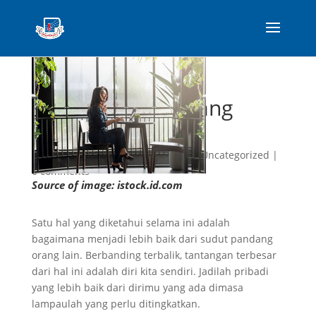
Senin, 11 April
2022 12.10
WIB
10 Sifat Pribadi yang
Premium
by
Vidtris Chandra
|
Apr 15, 2022
|
Uncategorized
|
0 comments
Source of image: istock.id.com
Satu hal yang diketahui selama ini adalah
bagaimana menjadi lebih baik dari sudut pandang
orang lain. Berbanding terbalik, tantangan terbesar
dari hal ini adalah diri kita sendiri. Jadilah pribadi
yang lebih baik dari dirimu yang ada dimasa
lampaulah yang perlu ditingkatkan.