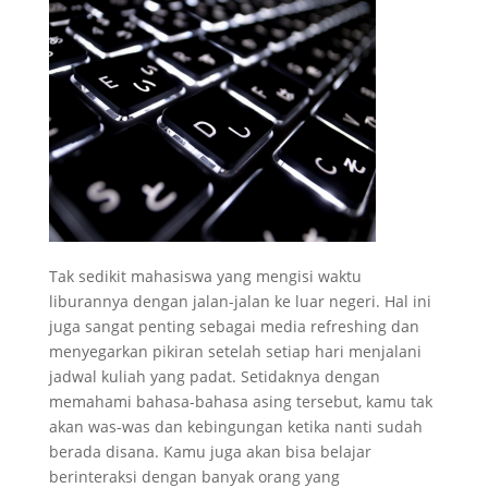
Tak sedikit mahasiswa yang mengisi waktu
liburannya dengan jalan-jalan ke luar negeri. Hal ini
juga sangat penting sebagai media refreshing dan
menyegarkan pikiran setelah setiap hari menjalani
jadwal kuliah yang padat. Setidaknya dengan
memahami bahasa-bahasa asing tersebut, kamu tak
akan was-was dan kebingungan ketika nanti sudah
berada disana. Kamu juga akan bisa belajar
berinteraksi dengan banyak orang yang