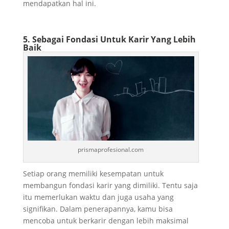
mendapatkan hal ini.
5. Sebagai Fondasi Untuk Karir Yang Lebih
Baik
prismaprofesional.com
Setiap orang memiliki kesempatan untuk
membangun fondasi karir yang dimiliki. Tentu saja
itu memerlukan waktu dan juga usaha yang
signifikan. Dalam penerapannya, kamu bisa
mencoba untuk berkarir dengan lebih maksimal