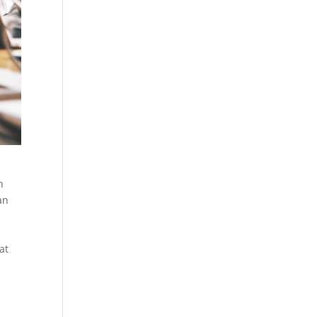
h
an
at