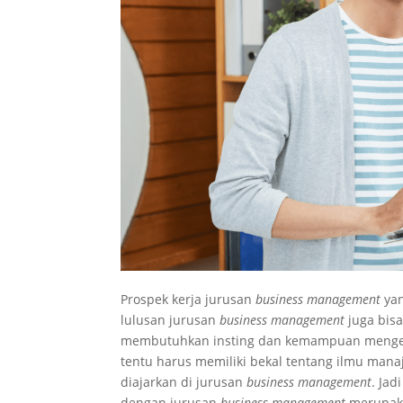
Prospek kerja jurusan
business management
yan
lulusan jurusan
business management
juga bis
membutuhkan insting dan kemampuan mengelol
tentu harus memiliki bekal tentang ilmu mana
diajarkan di jurusan
business management
. Jad
dengan jurusan
business management
merupaka