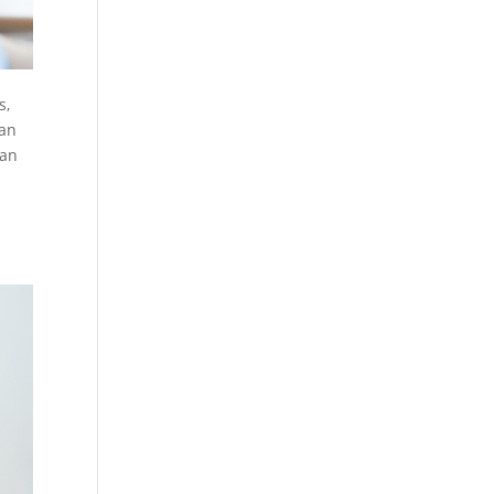
s,
ian
ian