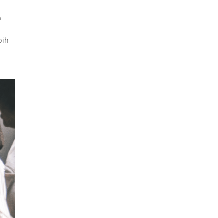
a
bih