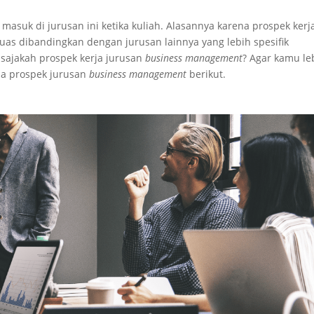
asuk di jurusan ini ketika kuliah. Alasannya karena prospek kerj
luas dibandingkan dengan jurusan lainnya yang lebih spesifik
 sajakah prospek kerja jurusan
business management
? Agar kamu le
pa prospek jurusan
business management
berikut.