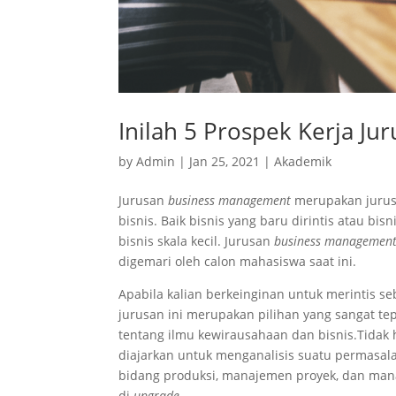
Inilah 5 Prospek Kerja J
by
Admin
|
Jan 25, 2021
|
Akademik
Jurusan
business management
merupakan jurusa
bisnis. Baik bisnis yang baru dirintis atau b
bisnis skala kecil. Jurusan
business managemen
digemari oleh calon mahasiswa saat ini.
Apabila kalian berkeinginan untuk merintis s
jurusan ini merupakan pilihan yang sangat te
tentang ilmu kewirausahaan dan bisnis.Tidak ha
diajarkan untuk menganalisis suatu permasalaha
bidang produksi, manajemen proyek, dan man
di
upgrade
.