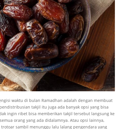
mengisi waktu di bulan Ramadhan adalah dengan membuat
pendistribusian takjil itu juga ada banyak opsi yang bisa
ak ingin ribet bisa memberikan takjil tersebut langsung ke
 semua orang yang ada didalamnya. Atau opsi lainnya,
trotoar sambil menunggu lalu lalang pengendara yang