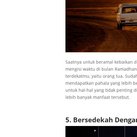
Saatnya untuk beramal kebaikan d
mengisi waktu di bulan Ramadhan
terdekatmu, yaitu orang tua. Sud
mendapatkan pahala yang lebih be
untuk hal-hal yang tidak penting
lebih banyak manfaat tersebut.
5. Bersedekah Denga