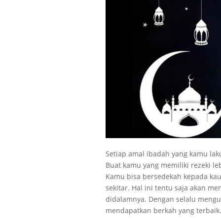
Setiap amal ibadah yang kamu laku
Buat kamu yang memiliki rezeki le
Kamu bisa bersedekah kepada kaum
sekitar. Hal ini tentu saja akan 
didalamnya. Dengan selalu mengu
mendapatkan berkah yang terbaik