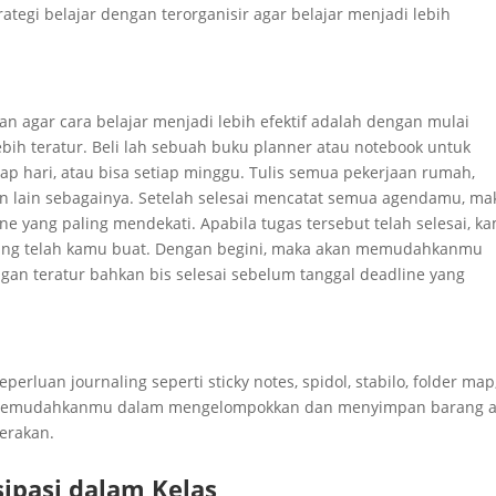
trategi belajar dengan terorganisir agar belajar menjadi lebih
n agar cara belajar menjadi lebih efektif adalah dengan mulai
bih teratur. Beli lah sebuah buku planner atau notebook untuk
ap hari, atau bisa setiap minggu. Tulis semua pekerjaan rumah,
an lain sebagainya. Setelah selesai mencatat semua agendamu, ma
ine yang paling mendekati. Apabila tugas tersebut telah selesai, k
yang telah kamu buat. Dengan begini, maka akan memudahkanmu
n teratur bahkan bis selesai sebelum tanggal deadline yang
rluan journaling seperti sticky notes, spidol, stabilo, folder map
gat memudahkanmu dalam mengelompokkan dan menyimpan barang 
serakan.
sipasi dalam Kelas