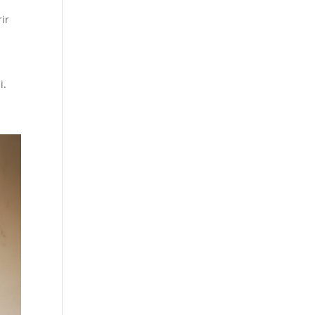
ir
u
i.