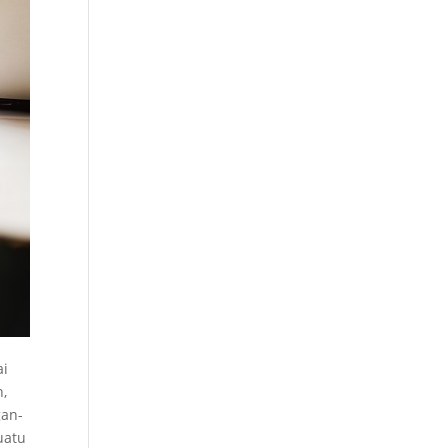
ai
h,
gan-
uatu