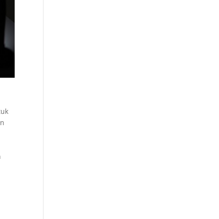
tuk
an
n