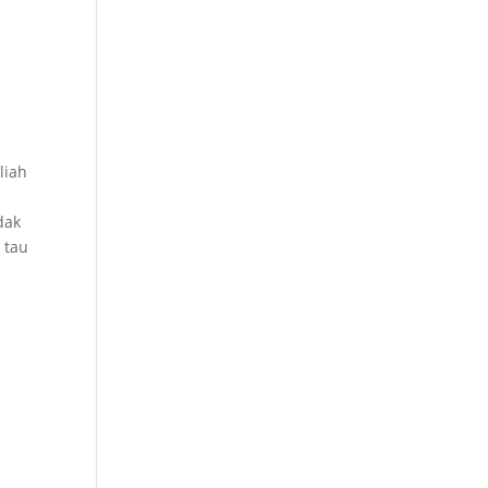
liah
dak
 tau